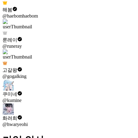
해봄
@haebomhaebom
룬레이
@runeray
고갈왕
@gogalking
쿠미네
@kumine
화려희
@hwaryeohi