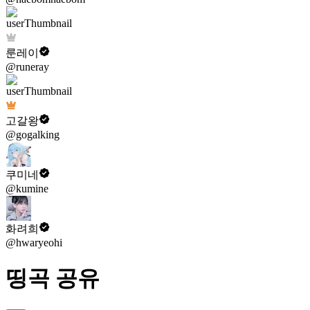
룬레이
@runeray
고갈왕
@gogalking
쿠미네
@kumine
화려희
@hwaryeohi
띵곡 공유