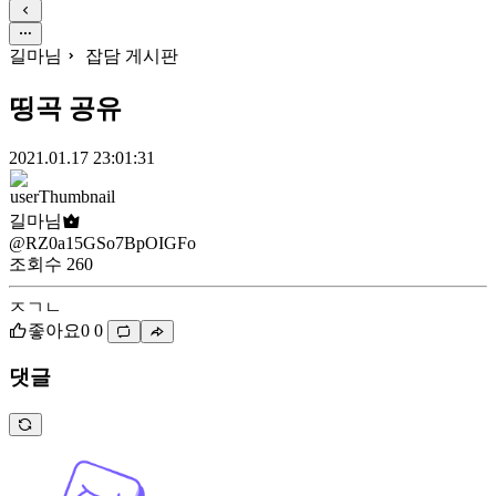
길마님
잡담 게시판
띵곡 공유
2021.01.17 23:01:31
길마님
@RZ0a15GSo7BpOIGFo
조회수
260
ㅈㄱㄴ
좋아요
0
0
댓글