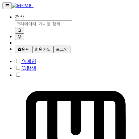
검색
원픽
회원가입
로그인
메인
탐색