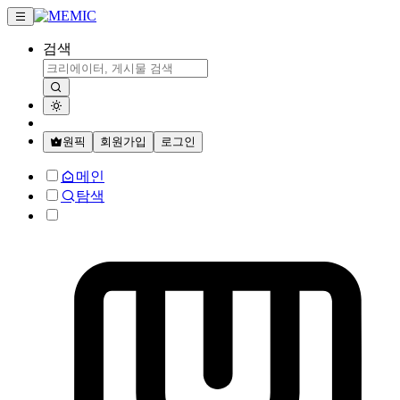
검색
원픽
회원가입
로그인
메인
탐색