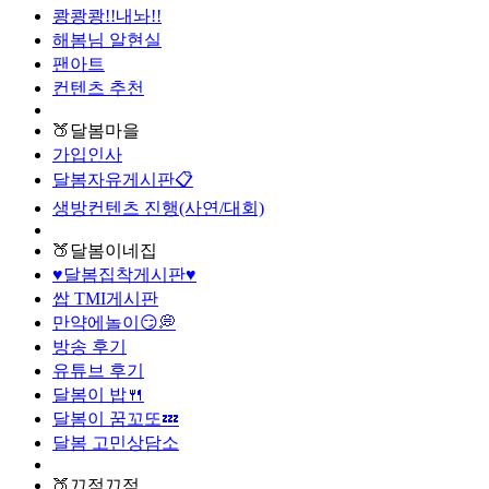
쾅쾅쾅!!내놔!!
해봄님 알현실
팬아트
컨텐츠 추천
🍑달봄마을
가입인사
달봄자유게시판📋
생방컨텐츠 진행(사연/대회)
🍑달봄이네집
♥달봄집착게시판♥
쌉 TMI게시판
만약에놀이😏💭
방송 후기
유튜브 후기
달봄이 밥🍴
달봄이 꿈꼬또💤
달봄 고민상담소
🍑끄적끄적