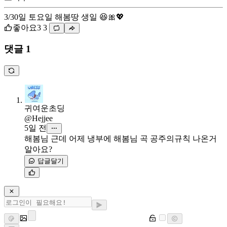
3/30일 토요일 해봄땅 생일 😆🎀💖
좋아요
3
3
댓글 1
귀여운초딩
@Hejjee
5일 전
해봄님 근데 어제 냉부에 해봄님 곡 공주의규칙 나온거
알아요?
답글달기