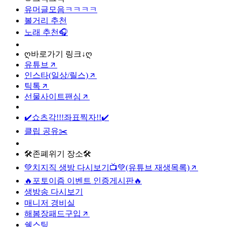
유머글모음ㅋㅋㅋㅋ
볼거리 추천
노래 추천🎧
ღ바로가기 링크↓ღ
유튜브
인스타(일상/릴스)
틱톡
선물사이트팬심
✔️쇼츠각!!!좌표찍자!!✔️
클립 공유✂️
🛠️존폐위기 장소🛠️
💚치지직 생방 다시보기📺💚(유튜브 재생목록)
🔥포토이즘 이벤트 인증게시판🔥
생방송 다시보기
매니저 경비실
해봄장패드구입
쉘스팅