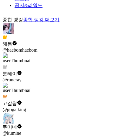
공지&리워드
종합 랭킹
종합 랭킹
더보기
해봄
@haebomhaebom
룬레이
@runeray
고갈왕
@gogalking
쿠미네
@kumine