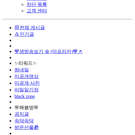
차단 목록
고객 센터
전체 게시글
인기글
💙생방송보기 숲 (아프리카)💙
✨리워드✨
썸네일
미공개영상
미공개 사진
비밀일기장
black zone
🌸해봄방🌸
공지글
속닥속닥
받은선물🎁