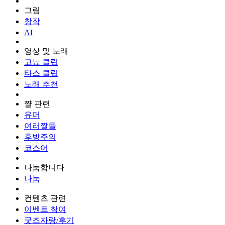
그림
창작
AI
영상 및 노래
고뇨 클립
타스 클립
노래 추천
쨜 관련
유머
여러짤들
후방주의
코스어
나눔합니다
나눔
컨텐츠 관련
이벤트 참여
굿즈자랑/후기