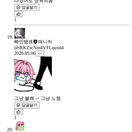
나였어도 쌍욕박음
답글달기
1
빠인땡큐
매니저
@tRKZscNm4VFLquxd4
2026.05.06
그냥 불쾌 -> 그냥 노잼
답글달기
1