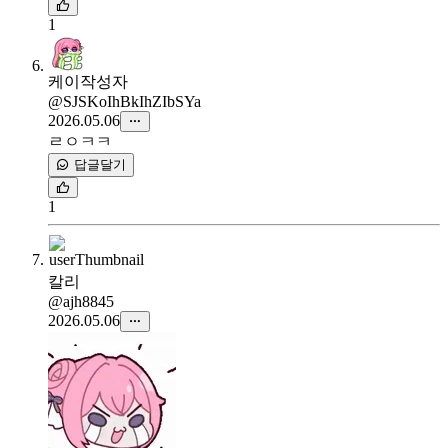
1
케이
작성자
@SJSKoIhBkIhZIbSYa
2026.05.06
ㄹㅇㅋㅋ
답글달기
1
칼리
@ajh8845
2026.05.06