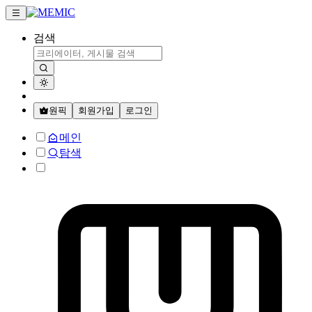
검색
원픽
회원가입
로그인
메인
탐색