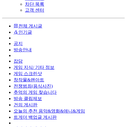
차단 목록
고객 센터
전체 게시글
인기글
공지
방송안내
잡담
게임 지식/ 기타 정보
게임 스크린샷
창작물&팬아트
전쟁범죄(음식사진)
추억의 게임 찾습니다
방송 클립제보
건의 게시판
오늘의 추천 음악&영화&애니&게임
트게더 백업글 게시판