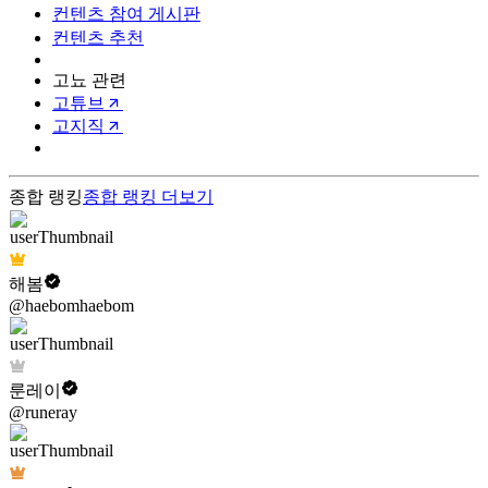
컨텐츠 참여 게시판
컨텐츠 추천
고뇨 관련
고튜브
고지직
종합 랭킹
종합 랭킹
더보기
해봄
@haebomhaebom
룬레이
@runeray