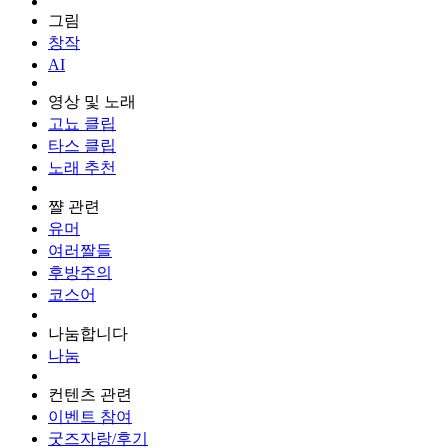
그림
창작
AI
영상 및 노래
고뇨 클립
타스 클립
노래 추천
쨜 관련
유머
여러짤들
후방주의
코스어
나눔합니다
나눔
컨텐츠 관련
이벤트 참여
굿즈자랑/후기