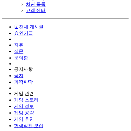
차단 목록
고객 센터
전체 게시글
인기글
자유
질문
문의함
공지사항
공지
파딱파딱
게임 관련
게임 스토리
게임 정보
게임 공략
게임 추천
협력작전 모집