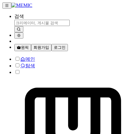
검색
원픽
회원가입
로그인
메인
탐색