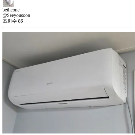
betheone
@Seeyousoon
조회수
86