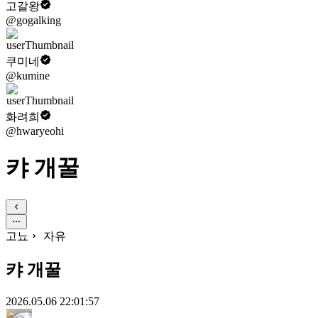
고갈왕
@gogalking
쿠미네
@kumine
화려희
@hwaryeohi
캬 개꿀
고뇨
자유
캬 개꿀
2026.05.06 22:01:57