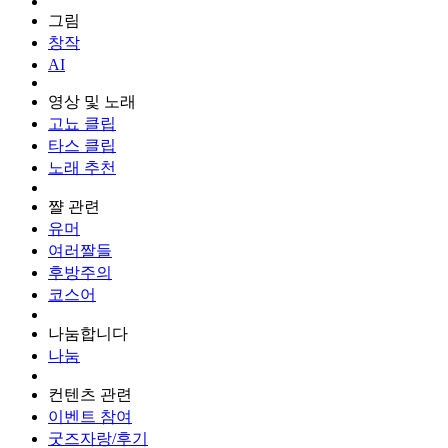
그림
창작
AI
영상 및 노래
고뇨 클립
타스 클립
노래 추천
쨜 관련
유머
여러짤들
후방주의
코스어
나눔합니다
나눔
컨텐츠 관련
이벤트 참여
굿즈자랑/후기