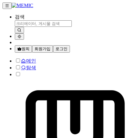
검색
원픽
회원가입
로그인
메인
탐색