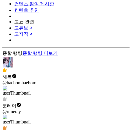
컨텐츠 참여 게시판
컨텐츠 추천
고뇨 관련
고튜브
고지직
종합 랭킹
종합 랭킹
더보기
해봄
@haebomhaebom
룬레이
@runeray