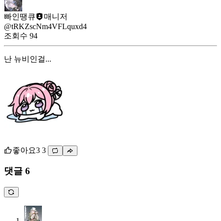
빠인땡큐
매니저
@tRKZscNm4VFLquxd4
조회수
94
난 뉴비인걸...
좋아요
3
3
댓글 6