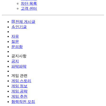
차단 목록
고객 센터
전체 게시글
인기글
자유
질문
문의함
공지사항
공지
파딱파딱
게임 관련
게임 스토리
게임 정보
게임 공략
게임 추천
협력작전 모집