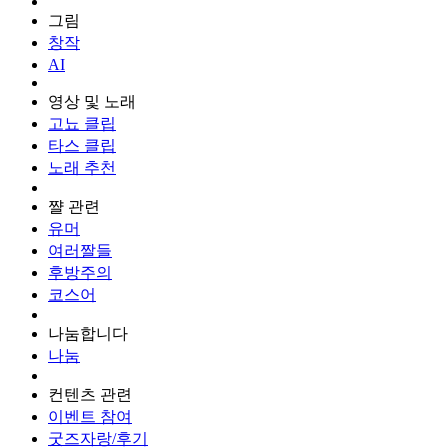
그림
창작
AI
영상 및 노래
고뇨 클립
타스 클립
노래 추천
쨜 관련
유머
여러짤들
후방주의
코스어
나눔합니다
나눔
컨텐츠 관련
이벤트 참여
굿즈자랑/후기