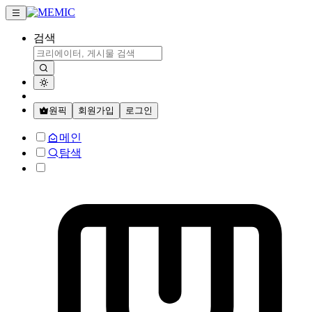
검색
원픽
회원가입
로그인
메인
탐색