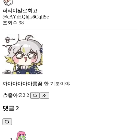
퍼리야말로최고
@cAYrHQhjls6CqIiSe
조회수
98
까아아아아아름끔 한 기분이야
좋아요
2
2
댓글 2