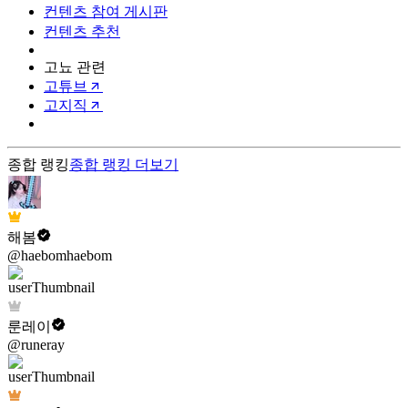
컨텐츠 참여 게시판
컨텐츠 추천
고뇨 관련
고튜브
고지직
종합 랭킹
종합 랭킹
더보기
해봄
@haebomhaebom
룬레이
@runeray