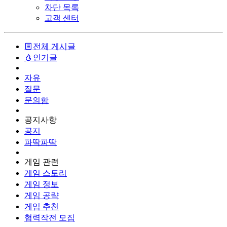
차단 목록
고객 센터
전체 게시글
인기글
자유
질문
문의함
공지사항
공지
파딱파딱
게임 관련
게임 스토리
게임 정보
게임 공략
게임 추천
협력작전 모집