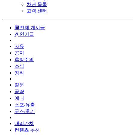
차단 목록
고객 센터
전체 게시글
인기글
자유
공지
후방주의
소식
창작
질문
공략
애니
스포/유출
굿즈/후기
대리가챠
컨텐츠 추천