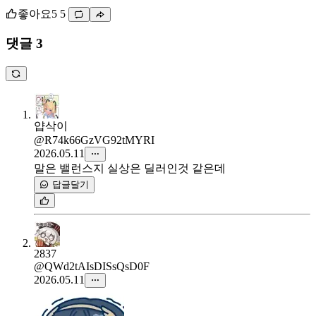
좋아요
5
5
댓글 3
얍삭이
@R74k66GzVG92tMYRI
2026.05.11
말은 밸런스지 실상은 딜러인것 같은데
답글달기
2837
@QWd2tAIsDISsQsD0F
2026.05.11