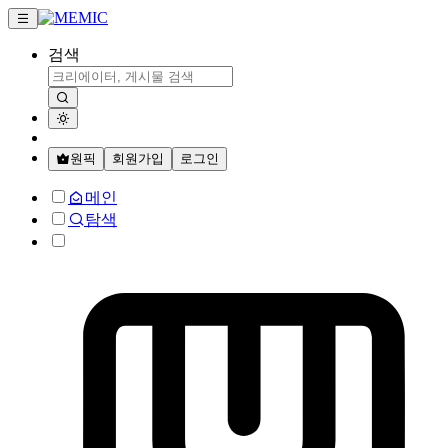
검색
원픽
회원가입
로그인
메인
탐색