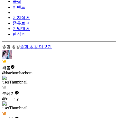
클립
이벤트
치지직
종튜브
긴말맨
팬심
종합 랭킹
종합 랭킹
더보기
해봄
@haebomhaebom
룬레이
@runeray