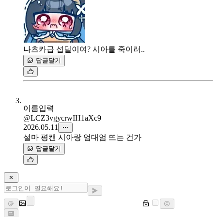
나츠카급 섭딜이여? 시아를 죽이러..
답글달기
이름입력
@LCZ3vgycrwIH1aXc9
2026.05.11
설마 평캔 시아랑 엄대엄 뜨는 건가
답글달기