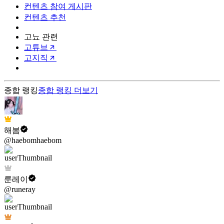
컨텐츠 참여 게시판
컨텐츠 추천
고뇨 관련
고튜브
고지직
종합 랭킹
종합 랭킹
더보기
해봄
@haebomhaebom
룬레이
@runeray