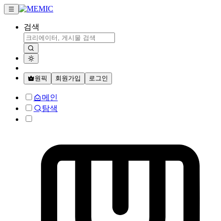
검색
원픽
회원가입
로그인
메인
탐색