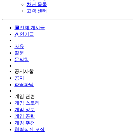
차단 목록
고객 센터
전체 게시글
인기글
자유
질문
문의함
공지사항
공지
파딱파딱
게임 관련
게임 스토리
게임 정보
게임 공략
게임 추천
협력작전 모집