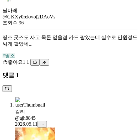
딜마레
@GKXy0rekwoj2DAoVs
조회수
96
띵조 굿즈도 사고 목돈 얻을겸 카드 팔았는데 실수로 만원정도
싸게 팔았네...
#명조
좋아요
1
1
댓글 1
칼리
@ajh8845
2026.05.11