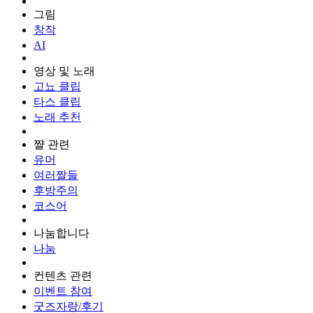
그림
창작
AI
영상 및 노래
고뇨 클립
타스 클립
노래 추천
쨜 관련
유머
여러짤들
후방주의
코스어
나눔합니다
나눔
컨텐츠 관련
이벤트 참여
굿즈자랑/후기