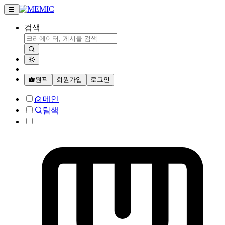
검색
원픽
회원가입
로그인
메인
탐색