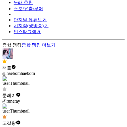
노래 추천
스포/유출/루머
단지널 유튜브
치지직(생방송)
인스타그램
종합 랭킹
종합 랭킹
더보기
해봄
@haebomhaebom
룬레이
@runeray
고갈왕