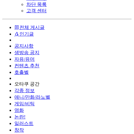
차단 목록
고객 센터
전체 게시글
인기글
공지사항
생방송 공지
자유/유머
컨텐츠 추천
호출벨
오타쿠 공간
각종 정보
애니/만화/라노벨
게임/비틱
영화
논란!
일러스트
창작