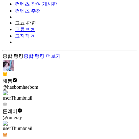
컨텐츠 참여 게시판
컨텐츠 추천
고뇨 관련
고튜브
고지직
종합 랭킹
종합 랭킹
더보기
해봄
@haebomhaebom
룬레이
@runeray