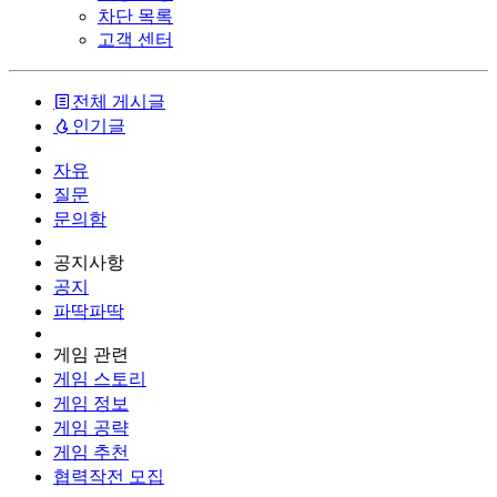
차단 목록
고객 센터
전체 게시글
인기글
자유
질문
문의함
공지사항
공지
파딱파딱
게임 관련
게임 스토리
게임 정보
게임 공략
게임 추천
협력작전 모집