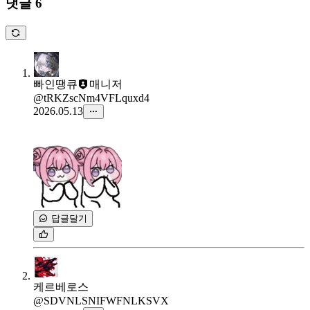
댓글 6
빠인땡큐
매니저
@tRKZscNm4VFLquxd4
2026.05.13
답글달기
케르베로스
@SDVNLSNIFWFNLKSVX