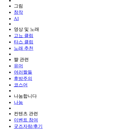
그림
창작
AI
영상 및 노래
고뇨 클립
타스 클립
노래 추천
쨜 관련
유머
여러짤들
후방주의
코스어
나눔합니다
나눔
컨텐츠 관련
이벤트 참여
굿즈자랑/후기