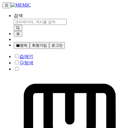
검색
원픽
회원가입
로그인
메인
탐색