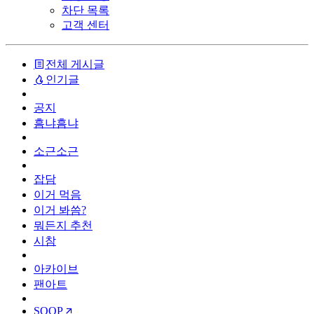
차단 목록
고객 센터
전체 게시글
인기글
공지
흠냐흠냐
소근소근
잡담
이거 먹음
이거 봐씀?
뭐든지 추천
시참
아카이브
팬아트
SOOP