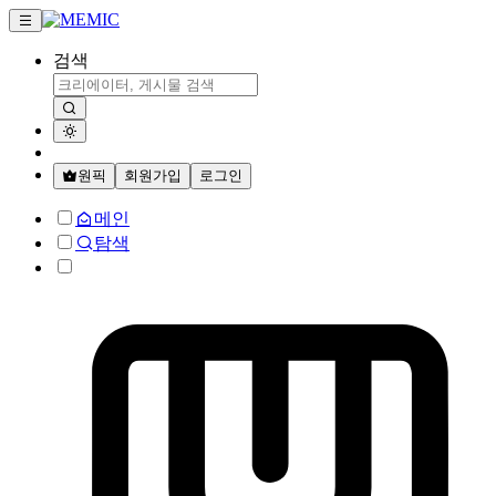
검색
원픽
회원가입
로그인
메인
탐색