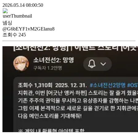
2026.05.14 08:00:50
넴싱
@G6bEYF1vM2GElanu8
조회수
245