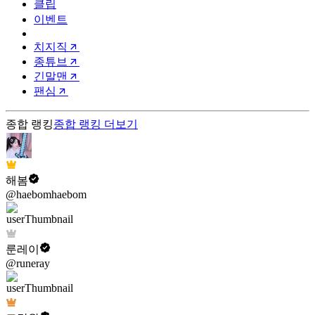
클립
이벤트
치지직
종튜브
긴말맨
팬심
종합 랭킹
종합 랭킹
더보기
해봄
@haebomhaebom
룬레이
@runeray