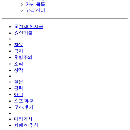
차단 목록
고객 센터
전체 게시글
인기글
자유
공지
후방주의
소식
창작
질문
공략
애니
스포/유출
굿즈/후기
대리가챠
컨텐츠 추천