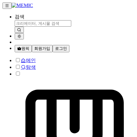
검색
원픽
회원가입
로그인
메인
탐색