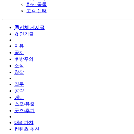
차단 목록
고객 센터
전체 게시글
인기글
자유
공지
후방주의
소식
창작
질문
공략
애니
스포/유출
굿즈/후기
대리가챠
컨텐츠 추천