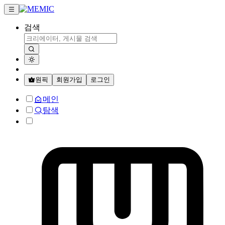
검색
원픽
회원가입
로그인
메인
탐색