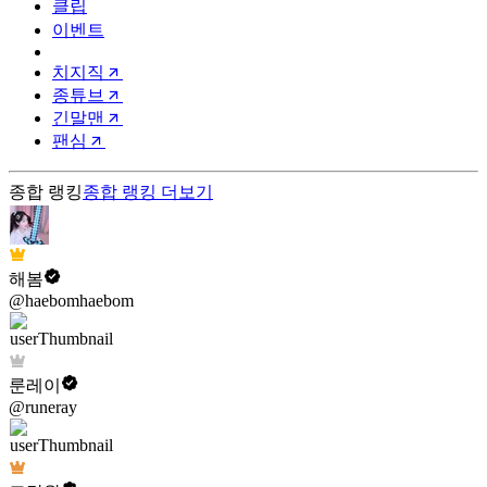
클립
이벤트
치지직
종튜브
긴말맨
팬심
종합 랭킹
종합 랭킹
더보기
해봄
@haebomhaebom
룬레이
@runeray