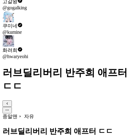
고갈왕
@gogalking
쿠미네
@kumine
화려희
@hwaryeohi
러브딜리버리 반주희 애프터
ㄷㄷ
종말맨
자유
러브딜리버리 반주희 애프터 ㄷㄷ