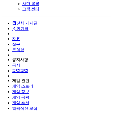
차단 목록
고객 센터
전체 게시글
인기글
자유
질문
문의함
공지사항
공지
파딱파딱
게임 관련
게임 스토리
게임 정보
게임 공략
게임 추천
협력작전 모집