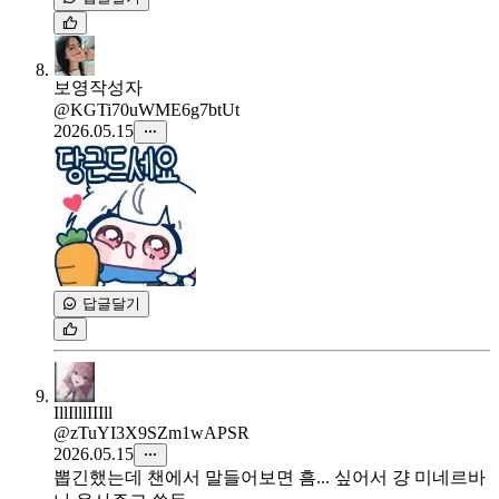
보영
작성자
@KGTi70uWME6g7btUt
2026.05.15
답글달기
IllIlllIIIll
@zTuYI3X9SZm1wAPSR
2026.05.15
뽑긴했는데 챈에서 말들어보면 흠... 싶어서 걍 미네르바