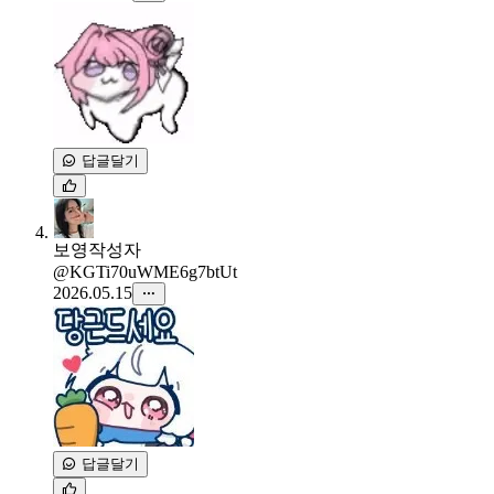
답글달기
보영
작성자
@KGTi70uWME6g7btUt
2026.05.15
답글달기