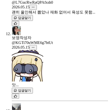
@L7GucRwRaQPAfxsh0
2026.05.15
괜히 올인해서 뽑았나 재화 없어서 육성도 못함...
답글달기
보영
작성자
@KGTi70uWME6g7btUt
2026.05.15
앗...
답글달기