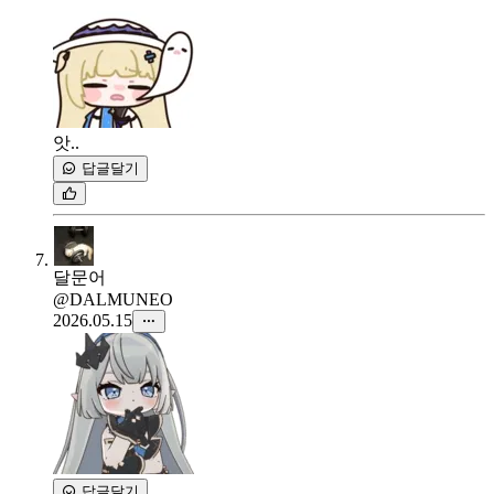
앗..
답글달기
달문어
@DALMUNEO
2026.05.15
답글달기