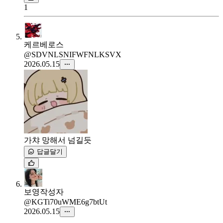
1
케르베로스
@SDVNLSNIFWFNLKSVX
2026.05.15
가챠 망해서 넘길듯
답글달기
보영
작성자
@KGTi70uWME6g7btUt
2026.05.15