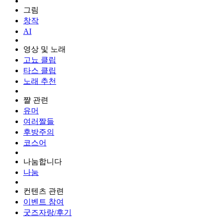
그림
창작
AI
영상 및 노래
고뇨 클립
타스 클립
노래 추천
쨜 관련
유머
여러짤들
후방주의
코스어
나눔합니다
나눔
컨텐츠 관련
이벤트 참여
굿즈자랑/후기