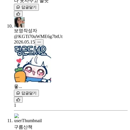
나 옷사주고 쓸듯
답글달기
보영
작성자
@KGTi70uWME6g7btUt
2026.05.15
옿...
답글달기
1
구름산책