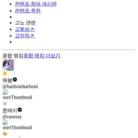
컨텐츠 참여 게시판
컨텐츠 추천
고뇨 관련
고튜브
고지직
종합 랭킹
종합 랭킹
더보기
해봄
@haebomhaebom
룬레이
@runeray