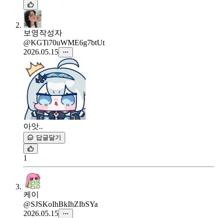
보영
작성자
@KGTi70uWME6g7btUt
2026.05.15
아앗..
답글달기
1
케이
@SJSKoIhBkIhZIbSYa
2026.05.15