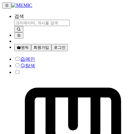
검색
원픽
회원가입
로그인
메인
탐색