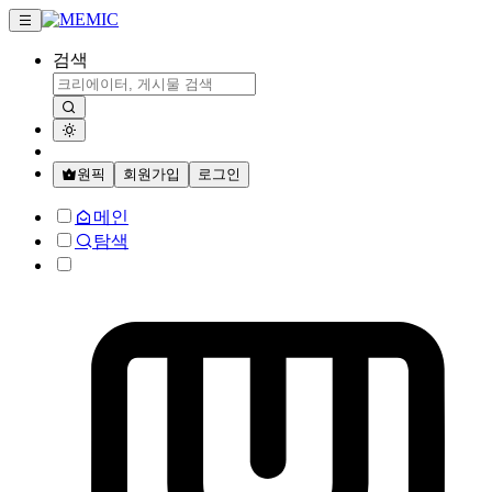
검색
원픽
회원가입
로그인
메인
탐색