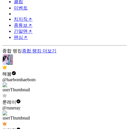
클립
이벤트
치지직
종튜브
긴말맨
팬심
종합 랭킹
종합 랭킹
더보기
해봄
@haebomhaebom
룬레이
@runeray