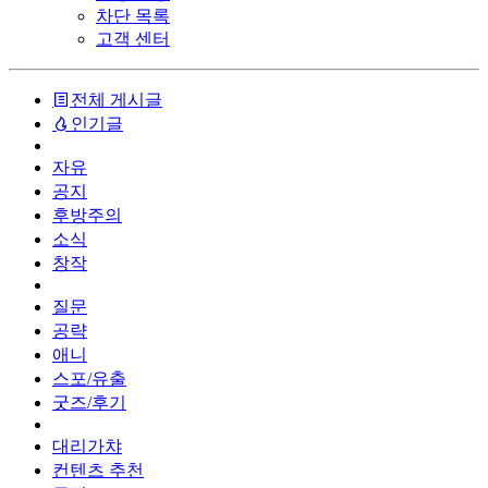
차단 목록
고객 센터
전체 게시글
인기글
자유
공지
후방주의
소식
창작
질문
공략
애니
스포/유출
굿즈/후기
대리가챠
컨텐츠 추천