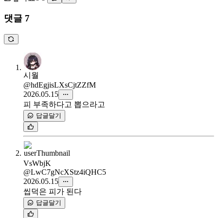
댓글 7
시월
@hdEgjisLXsCjtZZfM
2026.05.15
피 부족하다고 뽑으라고
답글달기
VsWbjK
@LwC7gNcXStz4iQHC5
2026.05.15
씹덕은 피가 된다
답글달기