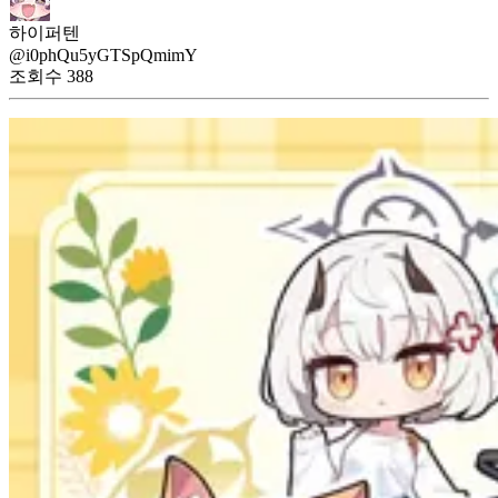
하이퍼텐
@i0phQu5yGTSpQmimY
조회수
388