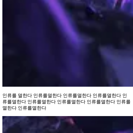
인류를 멸한다 인류를멸한다 인류를멸한다 인류를멸한다 인
류를멸한다 인류를멸한다 인류를멸한다 인류를멸한다 인류를
멸한다 인류를멸한다