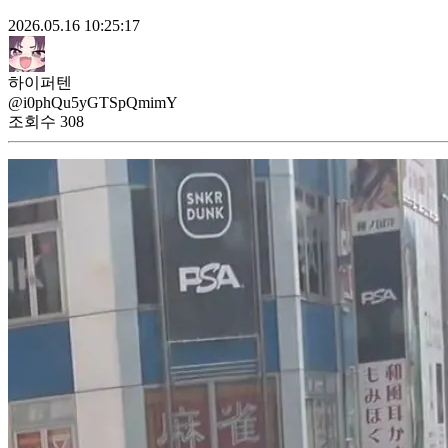
2026.05.16 10:25:17
하이퍼텐
@i0phQu5yGTSpQmimY
조회수
308