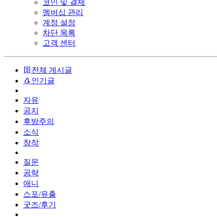
코인 및 결제
멤버십 관리
계정 설정
차단 목록
고객 센터
전체 게시글
인기글
자유
공지
후방주의
소식
창작
질문
공략
애니
스포/유출
굿즈/후기