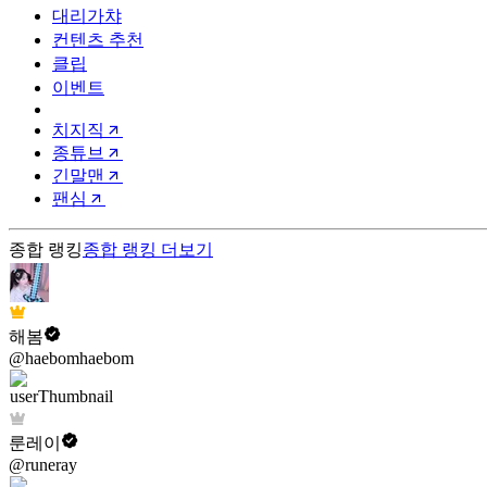
대리가챠
컨텐츠 추천
클립
이벤트
치지직
종튜브
긴말맨
팬심
종합 랭킹
종합 랭킹
더보기
해봄
@haebomhaebom
룬레이
@runeray