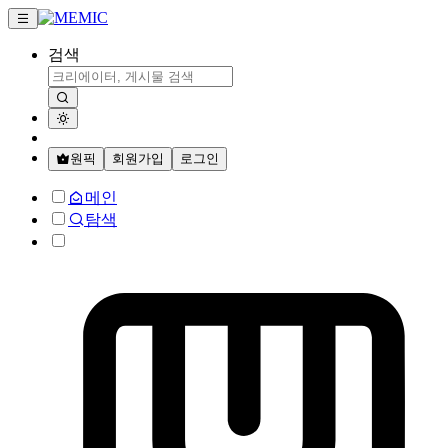
검색
원픽
회원가입
로그인
메인
탐색