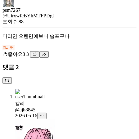
psm7267
@UirxwfcBYhMTFPDgf
조회수
88
마리안 오랜만에보니 슬프구나
#니케
좋아요
3
3
댓글 2
칼리
@ajh8845
2026.05.16