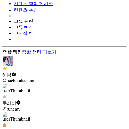
컨텐츠 참여 게시판
컨텐츠 추천
고뇨 관련
고튜브
고지직
종합 랭킹
종합 랭킹
더보기
해봄
@haebomhaebom
룬레이
@runeray