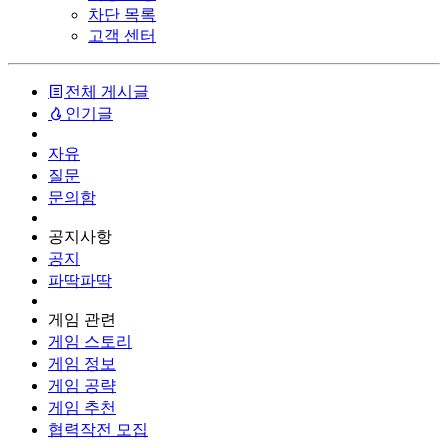
차단 목록
고객 센터
전체 게시글
인기글
자유
질문
문의함
공지사항
공지
파딱파딱
게임 관련
게임 스토리
게임 정보
게임 공략
게임 추천
협력작전 모집