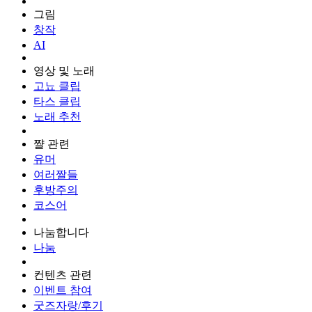
그림
창작
AI
영상 및 노래
고뇨 클립
타스 클립
노래 추천
쨜 관련
유머
여러짤들
후방주의
코스어
나눔합니다
나눔
컨텐츠 관련
이벤트 참여
굿즈자랑/후기