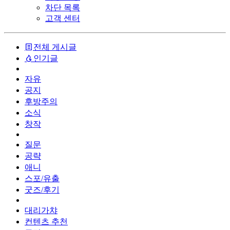
차단 목록
고객 센터
전체 게시글
인기글
자유
공지
후방주의
소식
창작
질문
공략
애니
스포/유출
굿즈/후기
대리가챠
컨텐츠 추천