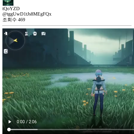
tQoYZD
@tggUwD1tJs8MEgFQx
조회수
469