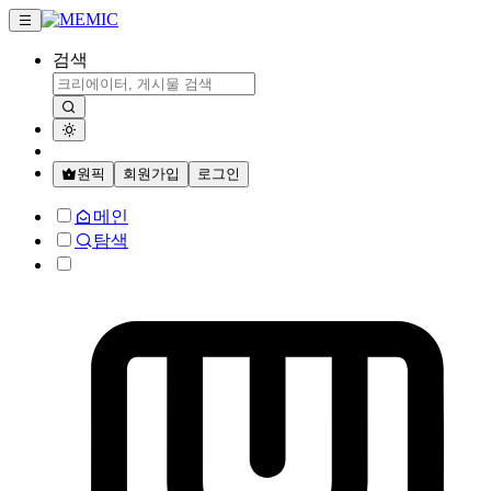
검색
원픽
회원가입
로그인
메인
탐색