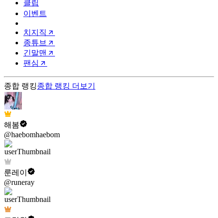
클립
이벤트
치지직
종튜브
긴말맨
팬심
종합 랭킹
종합 랭킹
더보기
해봄
@haebomhaebom
룬레이
@runeray