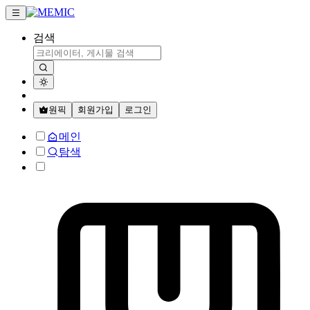
검색
원픽
회원가입
로그인
메인
탐색