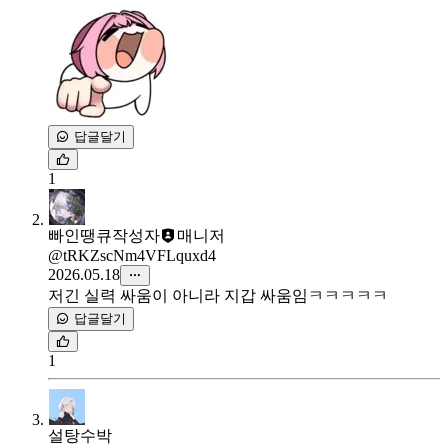
답글달기
1
빠인땡큐
작성자
매니저
@tRKZscNm4VFLquxd4
2026.05.18
저긴 실력 싸움이 아니라 지갑 싸움임ㅋㅋㅋㅋㅋ
답글달기
1
설탕수박