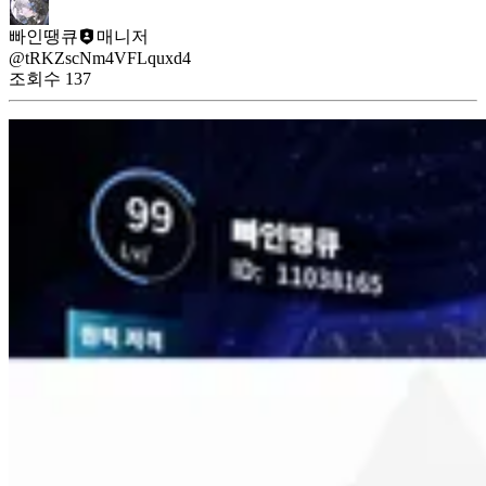
빠인땡큐
매니저
@tRKZscNm4VFLquxd4
조회수
137