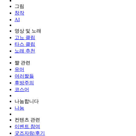
그림
창작
AI
영상 및 노래
고뇨 클립
타스 클립
노래 추천
쨜 관련
유머
여러짤들
후방주의
코스어
나눔합니다
나눔
컨텐츠 관련
이벤트 참여
굿즈자랑/후기