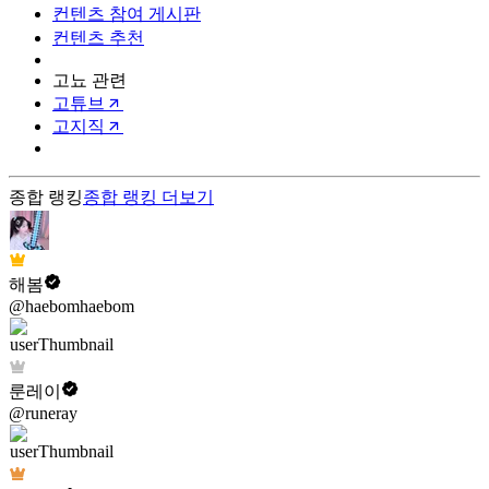
컨텐츠 참여 게시판
컨텐츠 추천
고뇨 관련
고튜브
고지직
종합 랭킹
종합 랭킹
더보기
해봄
@haebomhaebom
룬레이
@runeray