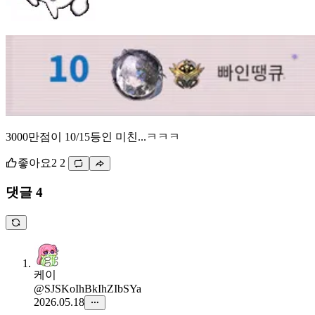
3000만점이 10/15등인 미친...ㅋㅋㅋ
좋아요
2
2
댓글 4
케이
@SJSKoIhBkIhZIbSYa
2026.05.18