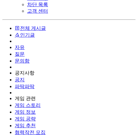
차단 목록
고객 센터
전체 게시글
인기글
자유
질문
문의함
공지사항
공지
파딱파딱
게임 관련
게임 스토리
게임 정보
게임 공략
게임 추천
협력작전 모집