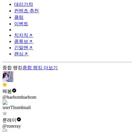
대리가챠
컨텐츠 추천
클립
이벤트
치지직
종튜브
긴말맨
팬심
종합 랭킹
종합 랭킹
더보기
해봄
@haebomhaebom
룬레이
@runeray