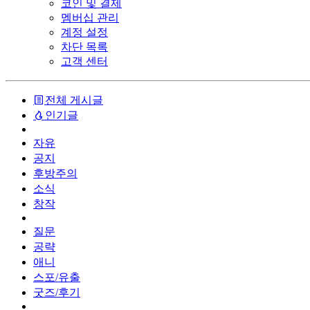
코인 및 결제
멤버십 관리
계정 설정
차단 목록
고객 센터
전체 게시글
인기글
자유
공지
후방주의
소식
창작
질문
공략
애니
스포/유출
굿즈/후기