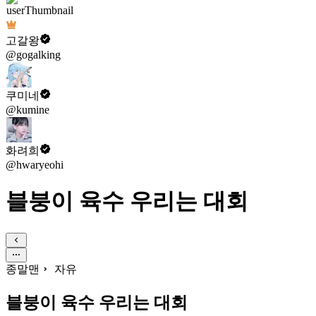
고갈왕
@gogalking
쿠미네
@kumine
화려희
@hwaryeohi
블붕이 육수 우리는 대회
종말맨
자유
블붕이 육수 우리는 대회