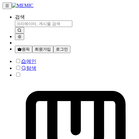
검색
원픽
회원가입
로그인
메인
탐색