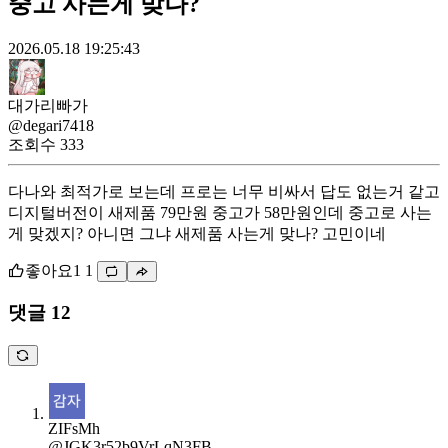
중고 사는게 맞나?
2026.05.18 19:25:43
대가리빠가
@degari7418
조회수
333
다나와 최적가로 보는데 프로는 너무 비싸서 답도 없는거 같고
디지털버전이 새제품 79만원 중고가 58만원인데 중고로 사는
게 맞겠지? 아니면 그냐 새제품 사는게 맞나? 고민이네
좋아요
1
1
댓글 12
ZIFsMh
@JGK3r52b9VrLqN3FB