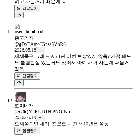
려고 사는거기 때문에....
답글달기
종군기자
@gDxTAmoJGnssSVhR6
2026.05.18
새제품은 그래도 AS 1년 이런 보장있지 않음? 가끔 패드
도 쏠림현상 있는거도 있어서 아예 새거 사는게 나을거
같음
답글달기
코미베개
@G6QY5RUD1NlPNQrNm
2026.05.19
오래쓸거면 새거. 프로로 사면 5~10년은 쓸듯
답글달기