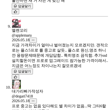
불안하면 새 거 사는 게 맞긴 해
답글달기
엘렌꼬리
@applemaru
2026.05.18
지금 가격차이가 얼마나 벌어졌는지 모르겠지만. 갠적으
로는 플스5프로 를 중고로 살듯.. 플스로 원신,명조 하니
깐 용량문제때문에 개답답함.. 특히명조 끔직함. 추가ssd
설치할돈이면 프로로 업그레이드 쌉가능한 가격이래서..
지금은 어느정도 차이나는지 잘모르겠네
답글달기
대가리빠가
작성자
@degari7418
2026.05.18
프로 중고는 없음 있다해도 별 차이가 없음...딱 그타6할