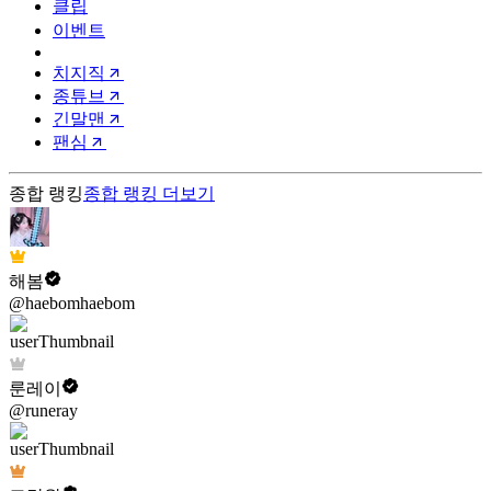
클립
이벤트
치지직
종튜브
긴말맨
팬심
종합 랭킹
종합 랭킹
더보기
해봄
@haebomhaebom
룬레이
@runeray