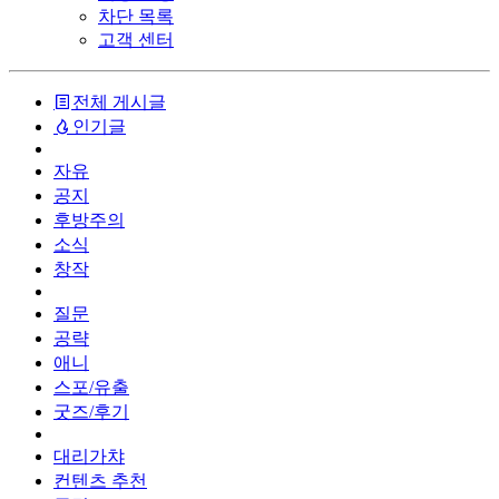
차단 목록
고객 센터
전체 게시글
인기글
자유
공지
후방주의
소식
창작
질문
공략
애니
스포/유출
굿즈/후기
대리가챠
컨텐츠 추천