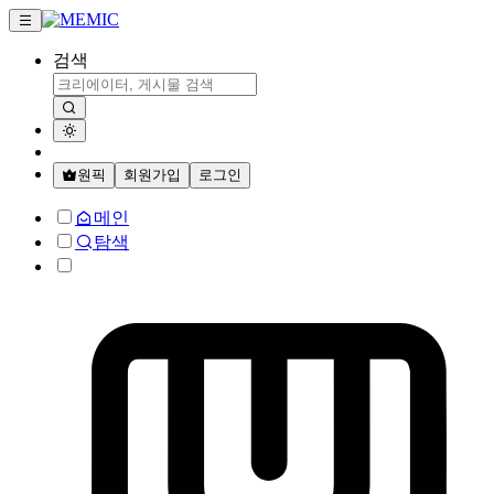
검색
원픽
회원가입
로그인
메인
탐색