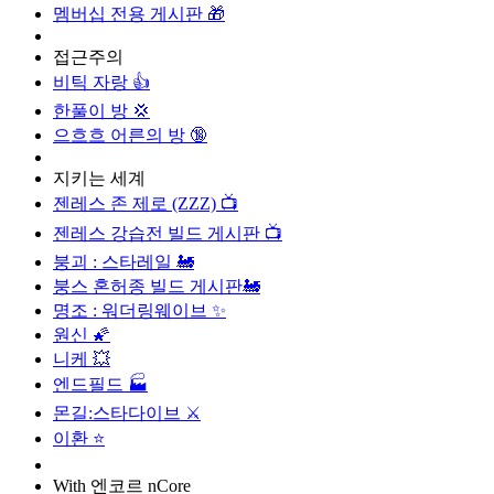
멤버십 전용 게시판 🎁
접근주의
비틱 자랑 👍
한풀이 방 💢
으흐흐 어른의 방 🔞
지키는 세계
젠레스 존 제로 (ZZZ) 📺
젠레스 강습전 빌드 게시판 📺
붕괴 : 스타레일 🚂
붕스 혼허종 빌드 게시판🚂
명조 : 워더링웨이브 ✨
원신 🌠
니케 💥
엔드필드 🏭
몬길:스타다이브 ⚔️
이환 ⭐️
With 엔코르 nCore