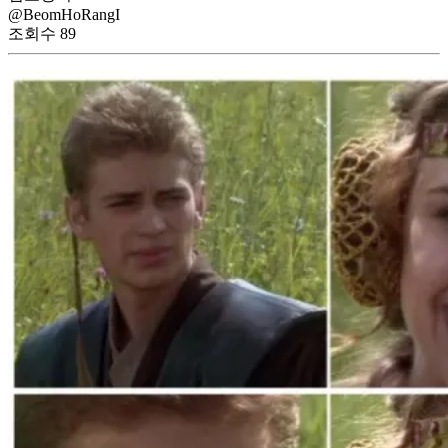
@BeomHoRangI
조회수
89