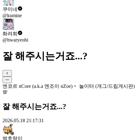
쿠미네
@kumine
화려희
@hwaryeohi
잘 해주시는거죠...?
엔코르 nCore (a.k.a 엔조이 nZoe)
놀이터 (개그/드립게시판)
💯
잘 해주시는거죠...?
2026.05.18 21:17:31
범호랑이