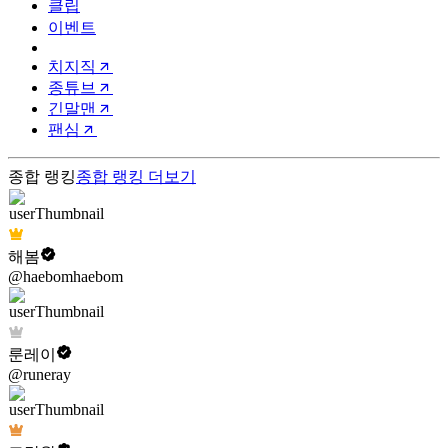
클립
이벤트
치지직
종튜브
긴말맨
팬심
종합 랭킹
종합 랭킹
더보기
해봄
@haebomhaebom
룬레이
@runeray