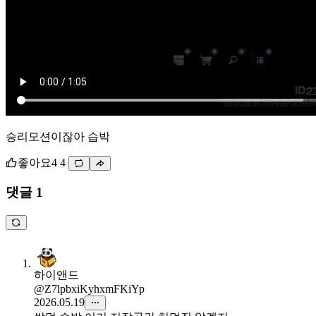
승리모션이잖아 습박
좋아요
4
4
댓글 1
하이앤드
@Z7lpbxiKyhxmFKiYp
2026.05.19