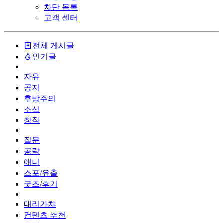
차단 목록
고객 센터
전체 게시글
인기글
자유
공지
후방주의
소식
창작
질문
공략
애니
스포/유출
굿즈/후기
대리가챠
컨텐츠 추천