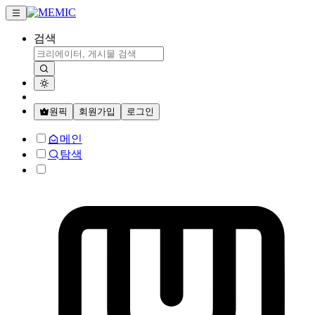
검색
원픽
회원가입
로그인
메인
탐색