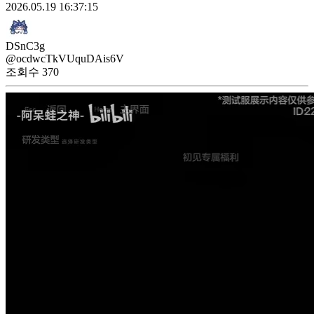
2026.05.19 16:37:15
DSnC3g
@ocdwcTkVUquDAis6V
조회수
370