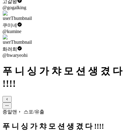
고갈왕
@gogalking
쿠미네
@kumine
화려희
@hwaryeohi
푸 니 싱 가 챠 모 션 생 겼 다
!!!!
종말맨
스포/유출
푸 니 싱 가 챠 모 션 생 겼 다 !!!!