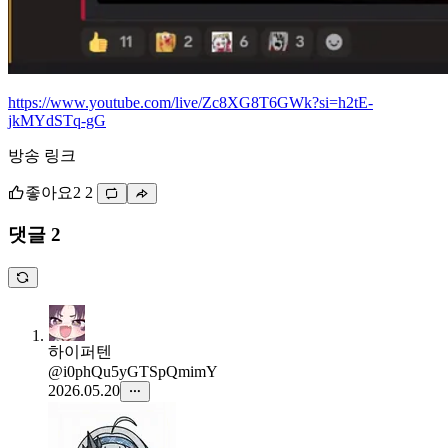
https://www.youtube.com/live/Zc8XG8T6GWk?si=h2tE-
jkMYdSTq-gG
방송 링크
좋아요
2
2
댓글 2
하이퍼텐
@i0phQu5yGTSpQmimY
2026.05.20