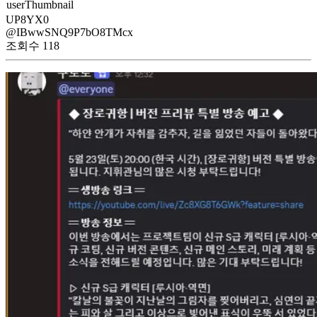
UP8YX0
@IBwwSNQ9P7bO8TMcx
조회수
118