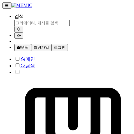
검색
원픽
회원가입
로그인
메인
탐색