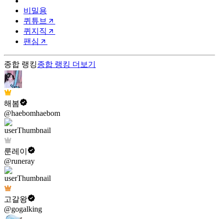
비밀용
퀴튜브
퀴지직
팬심
종합 랭킹
종합 랭킹
더보기
해봄
@haebomhaebom
룬레이
@runeray
고갈왕
@gogalking