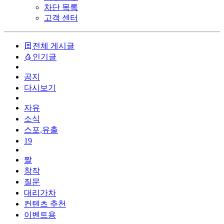
차단 목록
고객 센터
전체 게시글
인기글
공지
다시보기
자유
소식
스포,유출
19
짤
창작
질문
대리가차
컨텐츠 추천
이벤트용