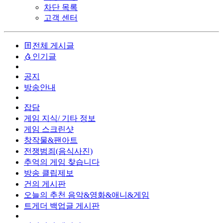
차단 목록
고객 센터
전체 게시글
인기글
공지
방송안내
잡담
게임 지식/ 기타 정보
게임 스크린샷
창작물&팬아트
전쟁범죄(음식사진)
추억의 게임 찾습니다
방송 클립제보
건의 게시판
오늘의 추천 음악&영화&애니&게임
트게더 백업글 게시판