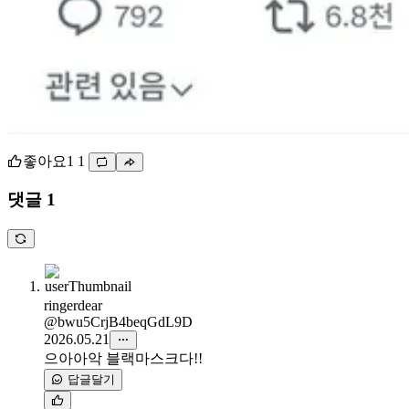
좋아요
1
1
댓글 1
ringerdear
@bwu5CrjB4beqGdL9D
2026.05.21
으아아악 블랙마스크다!!
답글달기