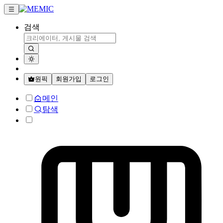
검색
원픽
회원가입
로그인
메인
탐색