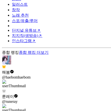
일러스트
창작
노래 추천
스포/유출/루머
단지널 유튜브
치지직(생방송)
인스타그램
종합 랭킹
종합 랭킹
더보기
해봄
@haebomhaebom
룬레이
@runeray