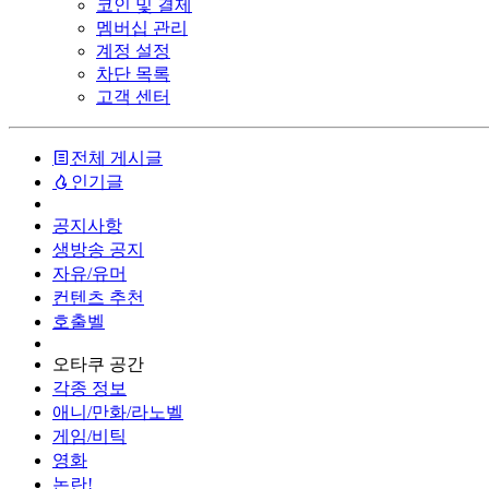
코인 및 결제
멤버십 관리
계정 설정
차단 목록
고객 센터
전체 게시글
인기글
공지사항
생방송 공지
자유/유머
컨텐츠 추천
호출벨
오타쿠 공간
각종 정보
애니/만화/라노벨
게임/비틱
영화
논란!