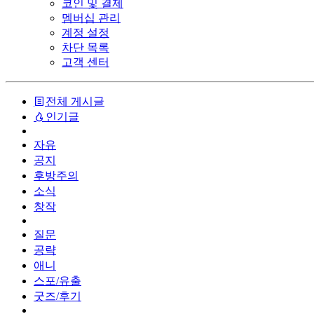
코인 및 결제
멤버십 관리
계정 설정
차단 목록
고객 센터
전체 게시글
인기글
자유
공지
후방주의
소식
창작
질문
공략
애니
스포/유출
굿즈/후기