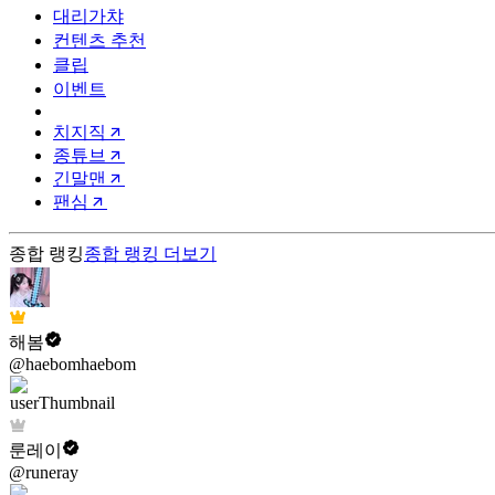
대리가챠
컨텐츠 추천
클립
이벤트
치지직
종튜브
긴말맨
팬심
종합 랭킹
종합 랭킹
더보기
해봄
@haebomhaebom
룬레이
@runeray