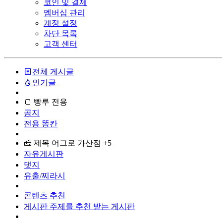
코인 및 결제
멤버십 관리
계정 설정
차단 목록
고객 센터
전체 게시글
인기글
🍞 빵루 전용
공지
전용 똥칸
🧀 제목 어그로 가산점 +5
자유게시판
댓지
유출/찌라시
콘텐츠 추천
게시판 주제를 추천 받는 게시판