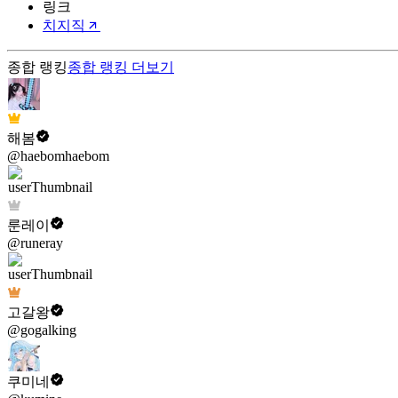
링크
치지직
종합 랭킹
종합 랭킹
더보기
해봄
@haebomhaebom
룬레이
@runeray
고갈왕
@gogalking
쿠미네