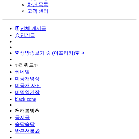
차단 목록
고객 센터
전체 게시글
인기글
💙생방송보기 숲 (아프리카)💙
✨리워드✨
썸네일
미공개영상
미공개 사진
비밀일기장
black zone
🌸해봄방🌸
공지글
속닥속닥
받은선물🎁