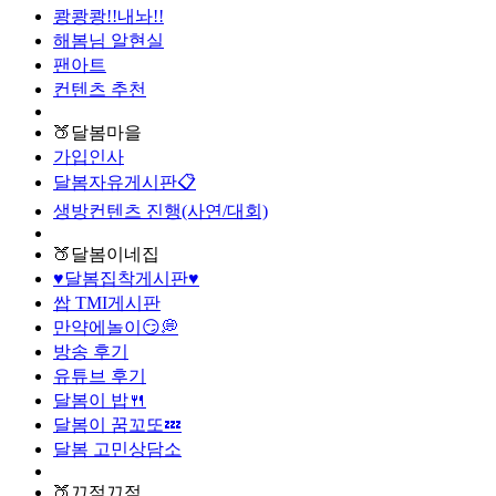
쾅쾅쾅!!내놔!!
해봄님 알현실
팬아트
컨텐츠 추천
🍑달봄마을
가입인사
달봄자유게시판📋
생방컨텐츠 진행(사연/대회)
🍑달봄이네집
♥달봄집착게시판♥
쌉 TMI게시판
만약에놀이😏💭
방송 후기
유튜브 후기
달봄이 밥🍴
달봄이 꿈꼬또💤
달봄 고민상담소
🍑끄적끄적