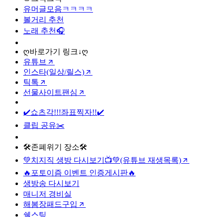
유머글모음ㅋㅋㅋㅋ
볼거리 추천
노래 추천🎧
ღ바로가기 링크↓ღ
유튜브
인스타(일상/릴스)
틱톡
선물사이트팬심
✔️쇼츠각!!!좌표찍자!!✔️
클립 공유✂️
🛠️존폐위기 장소🛠️
💚치지직 생방 다시보기📺💚(유튜브 재생목록)
🔥포토이즘 이벤트 인증게시판🔥
생방송 다시보기
매니저 경비실
해봄장패드구입
쉘스팅