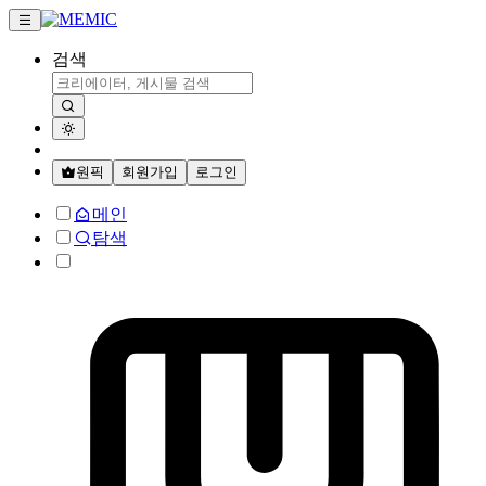
검색
원픽
회원가입
로그인
메인
탐색