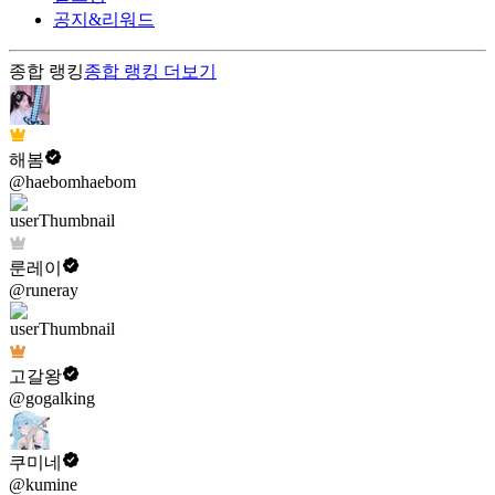
공지&리워드
종합 랭킹
종합 랭킹
더보기
해봄
@haebomhaebom
룬레이
@runeray
고갈왕
@gogalking
쿠미네
@kumine