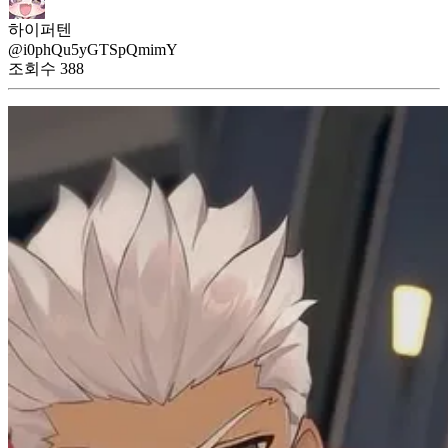
하이퍼텐
@i0phQu5yGTSpQmimY
조회수
388