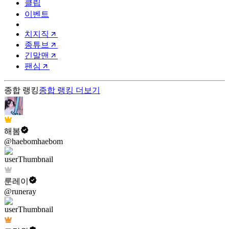
클립
이벤트
치지직
종튜브
긴말맨
팬심
종합 랭킹
종합 랭킹
더보기
해봄
@haebomhaebom
룬레이
@runeray