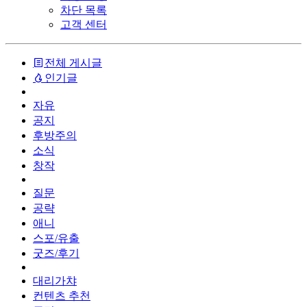
차단 목록
고객 센터
전체 게시글
인기글
자유
공지
후방주의
소식
창작
질문
공략
애니
스포/유출
굿즈/후기
대리가챠
컨텐츠 추천