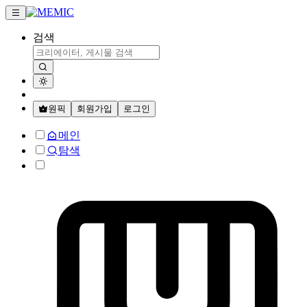
검색
원픽
회원가입
로그인
메인
탐색