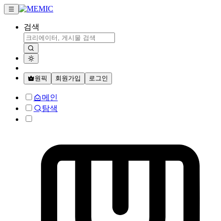
검색
원픽
회원가입
로그인
메인
탐색