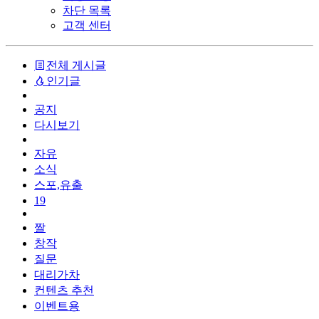
차단 목록
고객 센터
전체 게시글
인기글
공지
다시보기
자유
소식
스포,유출
19
짤
창작
질문
대리가차
컨텐츠 추천
이벤트용