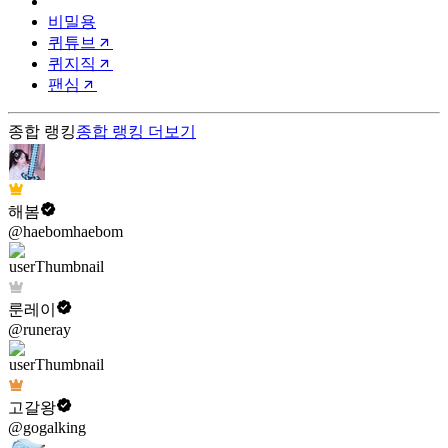
비밀용
퀴튜브
퀴지직
팬심
종합 랭킹
종합 랭킹
더보기
해봄
@haebomhaebom
룬레이
@runeray
고갈왕
@gogalking