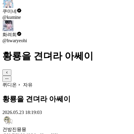
쿠미네
@kumine
화려희
@hwaryeohi
황룡을 견뎌라 아쎄이
퀴디온
자유
황룡을 견뎌라 아쎄이
2026.05.23 18:19:03
건방진묭묭