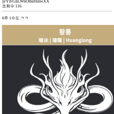
@YrFGhLW6O8urHmwXX
조회수
116
6주 1수도 ㅋㅋ