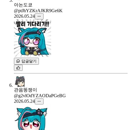
아논도쿄
@ptJhYZKrAJKR9Ge6K
2026.05.24
답글달기
관음똥쟁이
@g2vlOdYZAODaPGeBG
2026.05.24