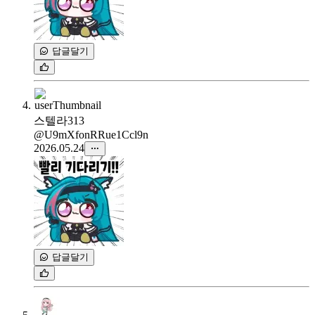
답글달기
스텔라313
@U9mXfonRRue1Ccl9n
2026.05.24
답글달기