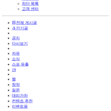
차단 목록
고객 센터
전체 게시글
인기글
공지
다시보기
자유
소식
스포,유출
19
짤
창작
질문
대리가차
컨텐츠 추천
이벤트용