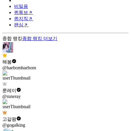
비밀용
퀴튜브
퀴지직
팬심
종합 랭킹
종합 랭킹
더보기
해봄
@haebomhaebom
룬레이
@runeray
고갈왕
@gogalking