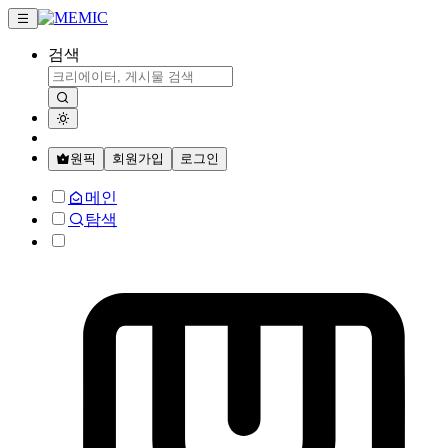
검색
원픽
회원가입
로그인
메인
탐색