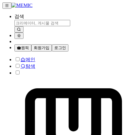
검색
원픽
회원가입
로그인
메인
탐색