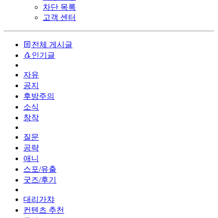
차단 목록
고객 센터
전체 게시글
인기글
자유
공지
후방주의
소식
창작
질문
공략
애니
스포/유출
굿즈/후기
대리가챠
컨텐츠 추천