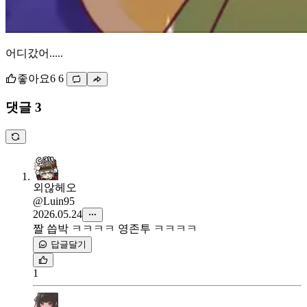
어디갔어.....
좋아요
6
6
댓글 3
외않헤오
@Luin95
2026.05.24
짤 씁박 ㅋㅋㅋㅋ 영존투 ㅋㅋㅋㅋ
답글달기
1