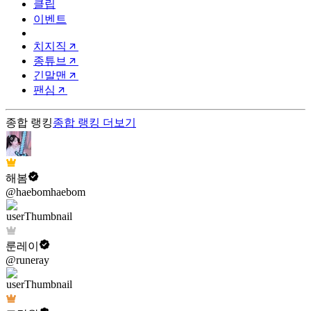
클립
이벤트
치지직
종튜브
긴말맨
팬심
종합 랭킹
종합 랭킹
더보기
해봄
@haebomhaebom
룬레이
@runeray