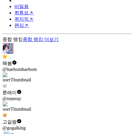
비밀용
퀴튜브
퀴지직
팬심
종합 랭킹
종합 랭킹
더보기
해봄
@haebomhaebom
룬레이
@runeray
고갈왕
@gogalking