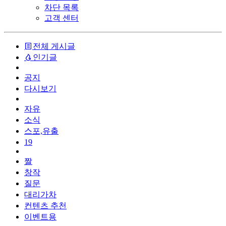
차단 목록
고객 센터
전체 게시글
인기글
공지
다시보기
자유
소식
스포,유출
19
짤
창작
질문
대리가차
컨텐츠 추천
이벤트용