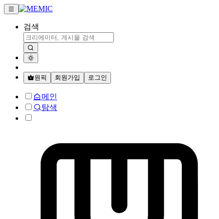
검색
원픽
회원가입
로그인
메인
탐색