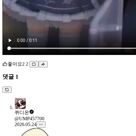
좋아요
2
2
댓글 1
퀴디온
@UMP457700
2026.05.24