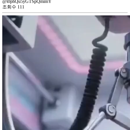
@i0phQu5yGTSpQmimY
조회수
111