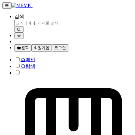
검색
원픽
회원가입
로그인
메인
탐색