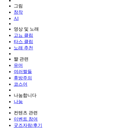
그림
창작
AI
영상 및 노래
고뇨 클립
타스 클립
노래 추천
쨜 관련
유머
여러짤들
후방주의
코스어
나눔합니다
나눔
컨텐츠 관련
이벤트 참여
굿즈자랑/후기