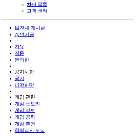
차단 목록
고객 센터
전체 게시글
인기글
자유
질문
문의함
공지사항
공지
파딱파딱
게임 관련
게임 스토리
게임 정보
게임 공략
게임 추천
협력작전 모집