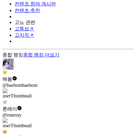
컨텐츠 참여 게시판
컨텐츠 추천
고뇨 관련
고튜브
고지직
종합 랭킹
종합 랭킹
더보기
해봄
@haebomhaebom
룬레이
@runeray