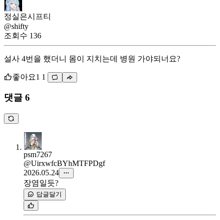
정실은시프티
@shifty
조회수
136
설사 4번을 했더니 몸이 지치는데 병원 가야되너요?
좋아요
1
1
댓글 6
psm7267
@UirxwfcBYhMTFPDgf
2026.05.24
장염일듯?
답글달기