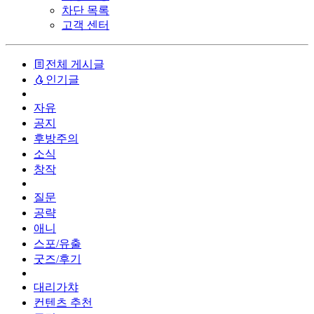
차단 목록
고객 센터
전체 게시글
인기글
자유
공지
후방주의
소식
창작
질문
공략
애니
스포/유출
굿즈/후기
대리가챠
컨텐츠 추천