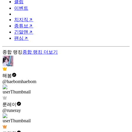
클립
이벤트
치지직
종튜브
긴말맨
팬심
종합 랭킹
종합 랭킹
더보기
해봄
@haebomhaebom
룬레이
@runeray