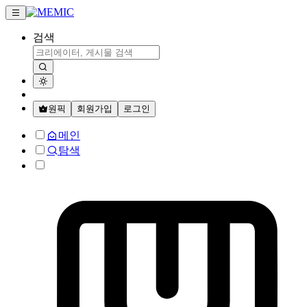
검색
원픽
회원가입
로그인
메인
탐색