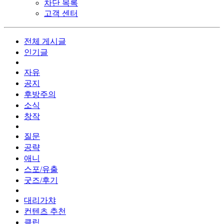
차단 목록
고객 센터
전체 게시글
인기글
자유
공지
후방주의
소식
창작
질문
공략
애니
스포/유출
굿즈/후기
대리가챠
컨텐츠 추천
클립