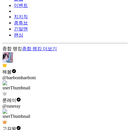
이벤트
치지직
종튜브
긴말맨
팬심
종합 랭킹
종합 랭킹
더보기
해봄
@haebomhaebom
룬레이
@runeray
고갈왕