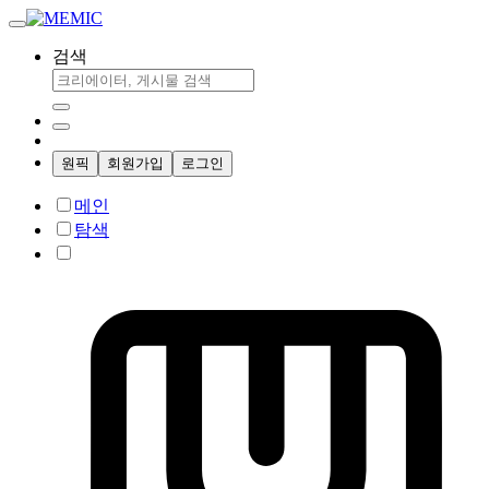
검색
원픽
회원가입
로그인
메인
탐색