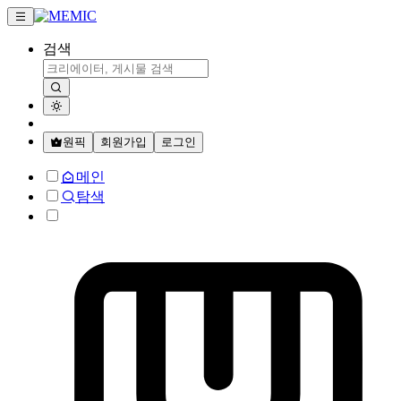
검색
원픽
회원가입
로그인
메인
탐색