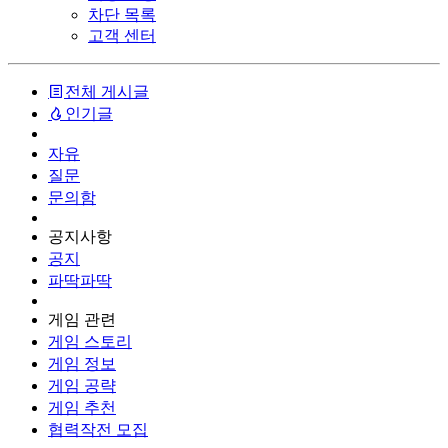
차단 목록
고객 센터
전체 게시글
인기글
자유
질문
문의함
공지사항
공지
파딱파딱
게임 관련
게임 스토리
게임 정보
게임 공략
게임 추천
협력작전 모집