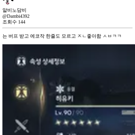
알비노담비
@Dambi4392
조회수
144
는 버프 받고 에코작 한줄도 모르고 ㅈㄴ좋아함 ㅅㅂㅋㅋ