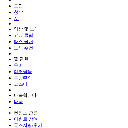
그림
창작
AI
영상 및 노래
고뇨 클립
타스 클립
노래 추천
쨜 관련
유머
여러짤들
후방주의
코스어
나눔합니다
나눔
컨텐츠 관련
이벤트 참여
굿즈자랑/후기