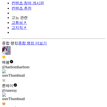
컨텐츠 참여 게시판
컨텐츠 추천
고뇨 관련
고튜브
고지직
종합 랭킹
종합 랭킹
더보기
해봄
@haebomhaebom
룬레이
@runeray