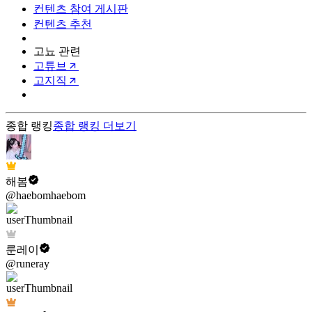
컨텐츠 참여 게시판
컨텐츠 추천
고뇨 관련
고튜브
고지직
종합 랭킹
종합 랭킹
더보기
해봄
@haebomhaebom
룬레이
@runeray