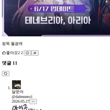
핑뚝 월광캐
좋아요
2
2
댓글 11
달문어
@dalmuneo1
2026.05.27