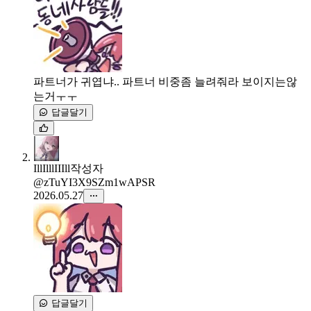
파트너가 귀엽냐.. 파트너 비중좀 늘려줘라 보이지는않
는거ㅜㅜ
답글달기
IllIlllIIIll
작성자
@zTuYI3X9SZm1wAPSR
2026.05.27
답글달기