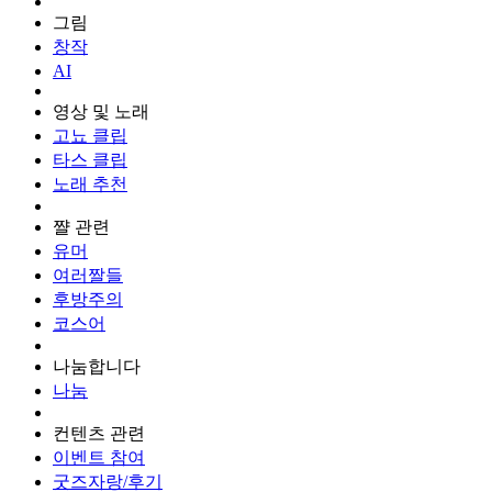
그림
창작
AI
영상 및 노래
고뇨 클립
타스 클립
노래 추천
쨜 관련
유머
여러짤들
후방주의
코스어
나눔합니다
나눔
컨텐츠 관련
이벤트 참여
굿즈자랑/후기