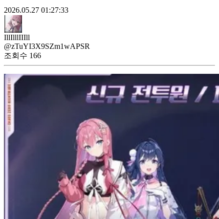
2026.05.27 01:27:33
IllIlllIIIll
@zTuYI3X9SZm1wAPSR
조회수
166