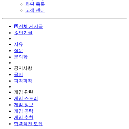
차단 목록
고객 센터
전체 게시글
인기글
자유
질문
문의함
공지사항
공지
파딱파딱
게임 관련
게임 스토리
게임 정보
게임 공략
게임 추천
협력작전 모집