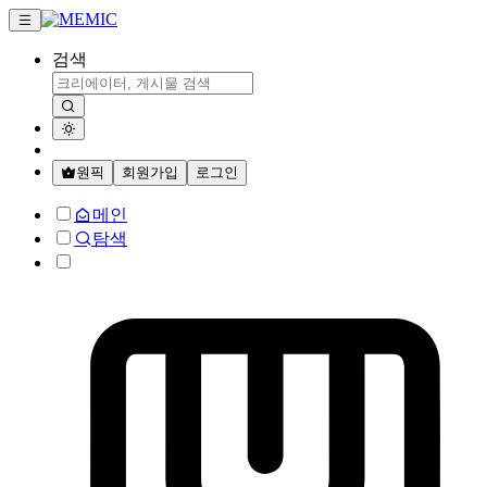
검색
원픽
회원가입
로그인
메인
탐색