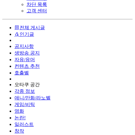
차단 목록
고객 센터
전체 게시글
인기글
공지사항
생방송 공지
자유/유머
컨텐츠 추천
호출벨
오타쿠 공간
각종 정보
애니/만화/라노벨
게임/비틱
영화
논란!
일러스트
창작