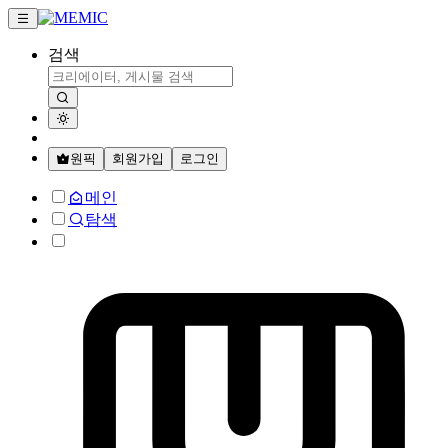
검색
원픽
회원가입
로그인
메인
탐색