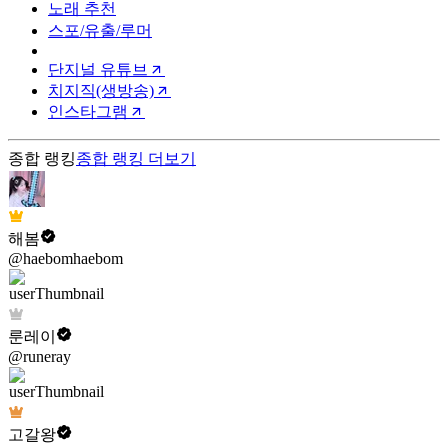
노래 추천
스포/유출/루머
단지널 유튜브
치지직(생방송)
인스타그램
종합 랭킹
종합 랭킹
더보기
해봄
@haebomhaebom
룬레이
@runeray
고갈왕