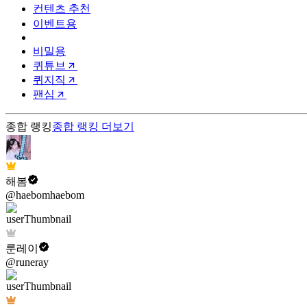
컨텐츠 추천
이벤트용
비밀용
퀴튜브
퀴지직
팬심
종합 랭킹
종합 랭킹
더보기
해봄
@haebomhaebom
룬레이
@runeray