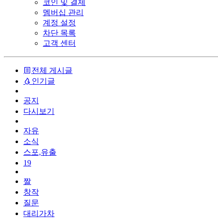
코인 및 결제
멤버십 관리
계정 설정
차단 목록
고객 센터
전체 게시글
인기글
공지
다시보기
자유
소식
스포,유출
19
짤
창작
질문
대리가차