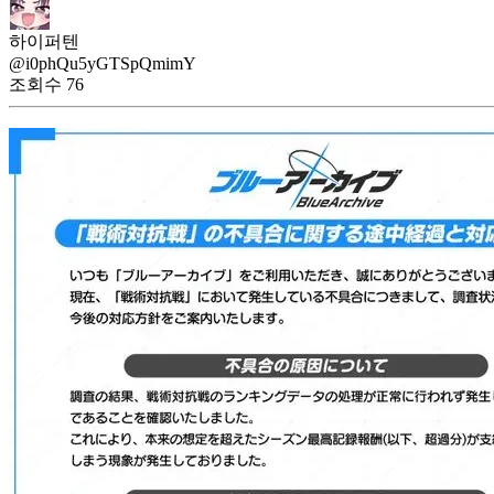
하이퍼텐
@i0phQu5yGTSpQmimY
조회수
76