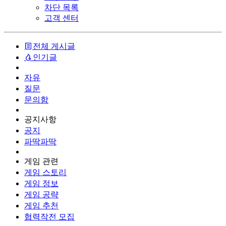
차단 목록
고객 센터
전체 게시글
인기글
자유
질문
문의함
공지사항
공지
파딱파딱
게임 관련
게임 스토리
게임 정보
게임 공략
게임 추천
협력작전 모집