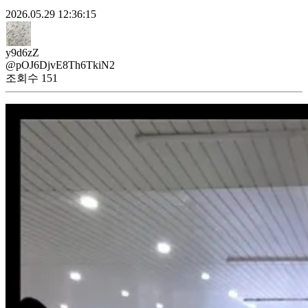
2026.05.29 12:36:15
y9d6zZ
@pOJ6DjvE8Th6TkiN2
조회수
151