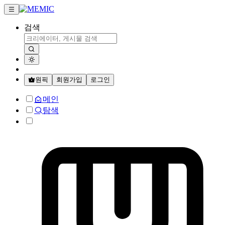
검색
원픽
회원가입
로그인
메인
탐색