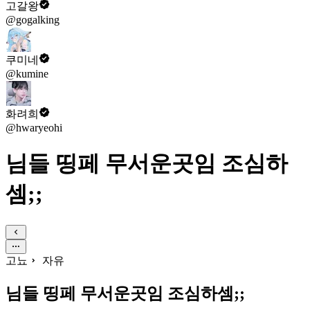
고갈왕
@gogalking
쿠미네
@kumine
화려희
@hwaryeohi
님들 띵페 무서운곳임 조심하
셈;;
고뇨
자유
님들 띵페 무서운곳임 조심하셈;;