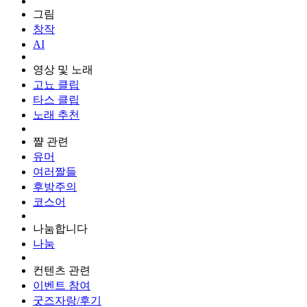
그림
창작
AI
영상 및 노래
고뇨 클립
타스 클립
노래 추천
쨜 관련
유머
여러짤들
후방주의
코스어
나눔합니다
나눔
컨텐츠 관련
이벤트 참여
굿즈자랑/후기