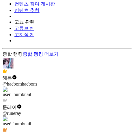
컨텐츠 참여 게시판
컨텐츠 추천
고뇨 관련
고튜브
고지직
종합 랭킹
종합 랭킹
더보기
해봄
@haebomhaebom
룬레이
@runeray