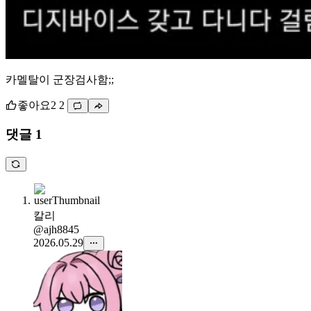
카멜탈이 군장검사함;;
좋아요
2
2
댓글 1
칼리
@ajh8845
2026.05.29