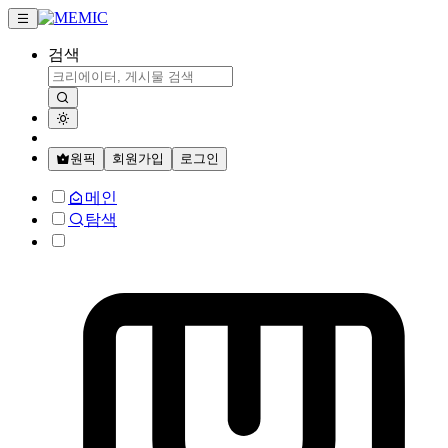
검색
원픽
회원가입
로그인
메인
탐색