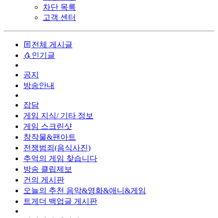
차단 목록
고객 센터
전체 게시글
인기글
공지
방송안내
잡담
게임 지식/ 기타 정보
게임 스크린샷
창작물&팬아트
전쟁범죄(음식사진)
추억의 게임 찾습니다
방송 클립제보
건의 게시판
오늘의 추천 음악&영화&애니&게임
트게더 백업글 게시판