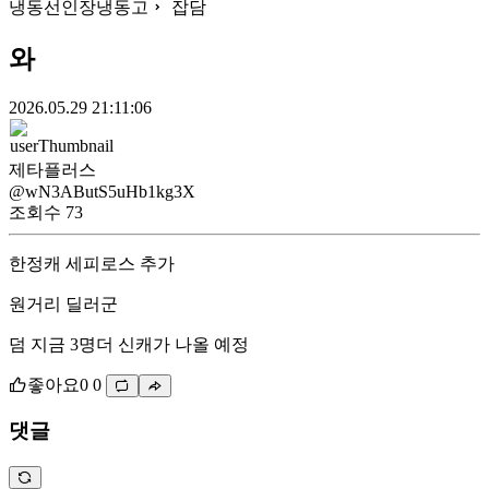
냉동선인장냉동고
잡담
와
2026.05.29 21:11:06
제타플러스
@wN3AButS5uHb1kg3X
조회수
73
한정캐 세피로스 추가
원거리 딜러군
덤 지금 3명더 신캐가 나올 예정
좋아요
0
0
댓글