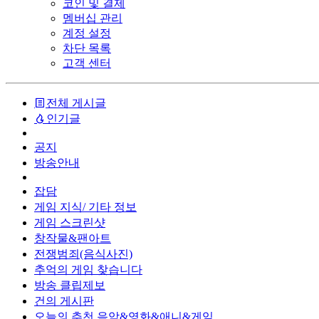
코인 및 결제
멤버십 관리
계정 설정
차단 목록
고객 센터
전체 게시글
인기글
공지
방송안내
잡담
게임 지식/ 기타 정보
게임 스크린샷
창작물&팬아트
전쟁범죄(음식사진)
추억의 게임 찾습니다
방송 클립제보
건의 게시판
오늘의 추천 음악&영화&애니&게임