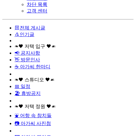
차단 목록
고객 센터
전체 게시글
인기글
❧🖤 저택 입구 🖤☙
📢 공지사항
👋 방문인사
☕ 아가씨 한마디
❧🖤 스튜디오 🖤☙
📅 일정
🏖️ 휴방공지
❧🖤 저택 정원 🖤☙
⛲ 어항 속 참치들
📷 아가씨 사진첩