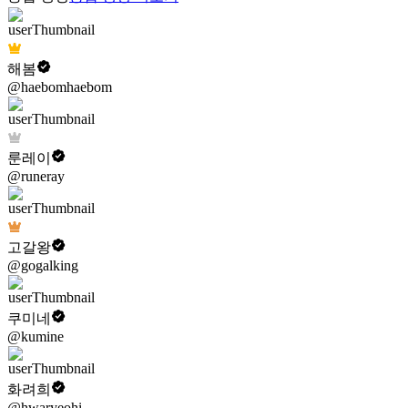
해봄
@haebomhaebom
룬레이
@runeray
고갈왕
@gogalking
쿠미네
@kumine
화려희
@hwaryeohi