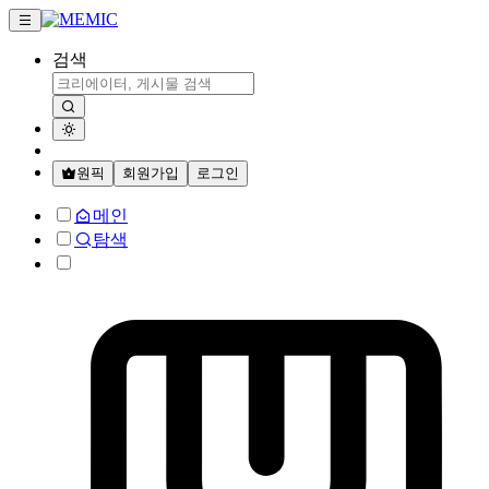
검색
원픽
회원가입
로그인
메인
탐색