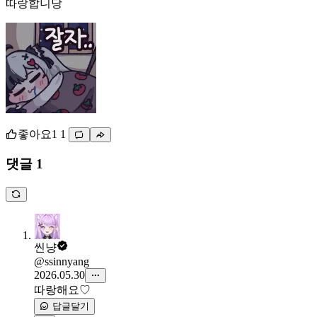
따랑합니당
좋아요
1
1
댓글 1
씬냥
@ssinnyang
2026.05.30
따랑해요♡
답글달기