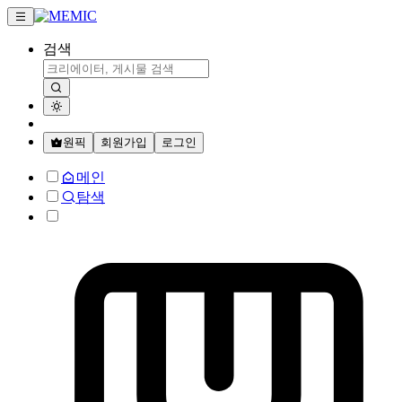
검색
원픽
회원가입
로그인
메인
탐색