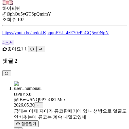
하이퍼텐
@i0phQu5yGTSpQmimY
조회수
107
https://youtu.be/hvdokKpqqpE?si=4zE39ePbGQ5w0NpN
#스세
좋아요
1
1
댓글 2
UP8YX0
@IBwwSNQ9P7bO8TMcx
2026.05.30
금태는 이제 자아가 류코판떼기에 있나 생방으로 얼굴도
안비추는데 류코는 계속 내밀고있네
답글달기