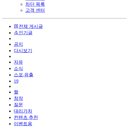
차단 목록
고객 센터
전체 게시글
인기글
공지
다시보기
자유
소식
스포,유출
19
짤
창작
질문
대리가차
컨텐츠 추천
이벤트용