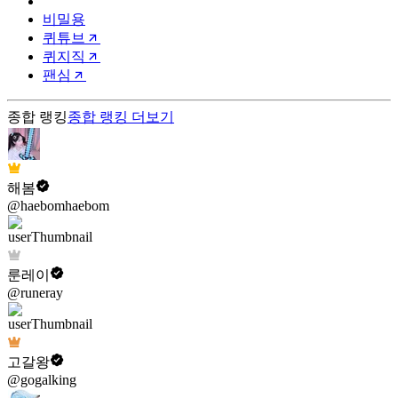
비밀용
퀴튜브
퀴지직
팬심
종합 랭킹
종합 랭킹
더보기
해봄
@haebomhaebom
룬레이
@runeray
고갈왕
@gogalking