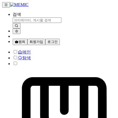
검색
원픽
회원가입
로그인
메인
탐색