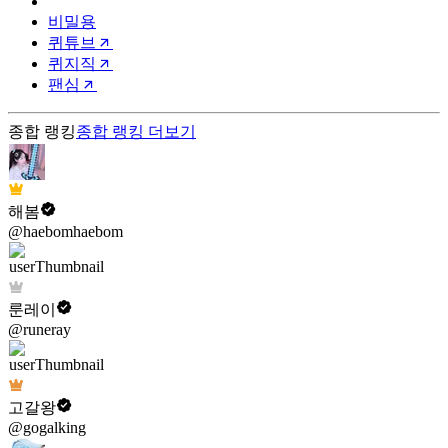
비밀용
퀴튜브
퀴지직
팬심
종합 랭킹
종합 랭킹
더보기
해봄
@haebomhaebom
룬레이
@runeray
고갈왕
@gogalking