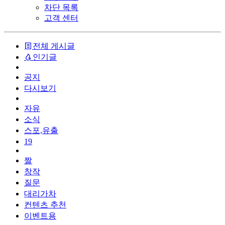
차단 목록
고객 센터
전체 게시글
인기글
공지
다시보기
자유
소식
스포,유출
19
짤
창작
질문
대리가차
컨텐츠 추천
이벤트용